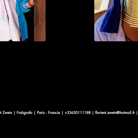
nt Zwein | Fotógrafo | Paris - Francia | +33630111188 |
florient.zwein@hotmail.fr
|