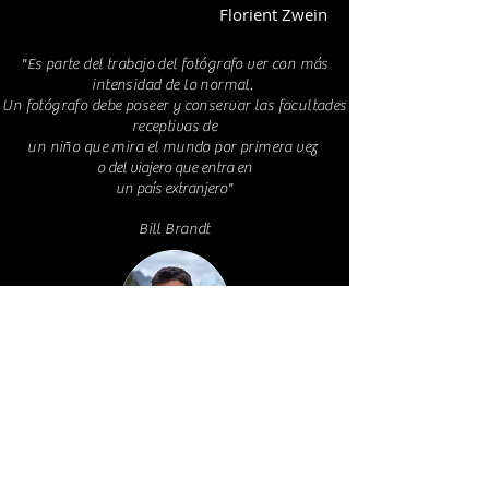
Florient Zwein
"Es parte del trabajo del fotógrafo ver con más
intensidad de lo normal.
Un fotógrafo debe poseer y conservar las facultades
receptivas de
un niño que mira el mundo por primera vez
o del viajero que entra
en
un país extranjero
"
Bill Brandt
Florient Zwein | Fotógrafo | Paris - Francia |
+33630111188
|
florient.zwein@hotmail.fr
| 2020